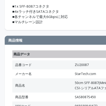
■1x SFF-8087コネクタ
■4xラッチ付きSATAコネクタ
■各チャンネルで最大6Gbpsに対応
■マルチレーン設計
商品情報
商品データ
品番コード
ZU20087
メーカー名
StarTech.com
50cm SFF-8087(M
商品名
CSI-シリアルATAフ
商品型番
SAS8087S450
JANコード
065030841672