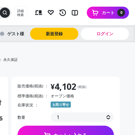
詳細
カート
0
検索
ゲスト
新規登録
ログイン
期間： 永久保証
4,102
¥
販売価格(税抜)
(税抜)
標準価格(税抜)
オープン価格
付
在庫状況
お取り寄せ
6
数量