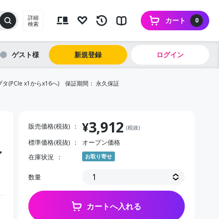
詳細
カート
0
検索
ゲスト
新規登録
ログイン
タ(PCIe x1からx16へ) 保証期間： 永久保証
3,912
¥
販売価格(税抜)
(税抜)
標準価格(税抜)
オープン価格
ァ
在庫状況
お取り寄せ
数量
カートへ入れる