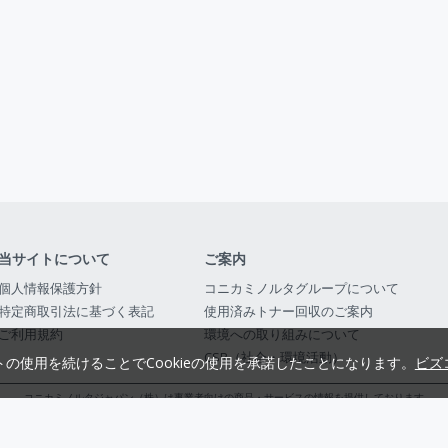
当サイトについて
ご案内
個人情報保護方針
コニカミノルタグループについて
特定商取引法に基づく表記
使用済みトナー回収のご案内
ご利用規約
環境への取り組みについて
CSR（社会・環境活動）
トの使用を続けることでCookieの使用を承諾したことになります。
ビズ
コニカミノルタジャパン（株）は事業者向けの商品・サービスの情報を提供しております
コニカミノルタジャパン株式会社／東京都公安委員会 古物商許可証番号 第3010916054482