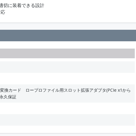
を適切に装着できる設計
対応
x1－x16変換カード ロープロファイル用スロット拡張アダプタ(PCIe x1から
 永久保証