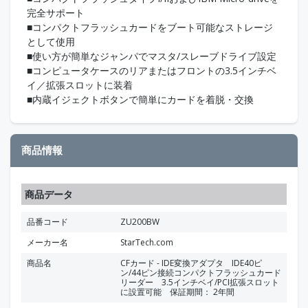
完全サポート
■コンパクトフラッシュカードをブート可能なストレージ
として使用
■使い方が簡単なジャンパでマスタ/スレーブドライブ設定
■コンピュータケースのリアまたはフロントの3.5インチベ
イ／拡張スロットに装着
■内蔵イジェクトボタンで簡単にカードを着脱・交換
商品情報
商品データ
品番コード
ZU200BW
メーカー名
StarTech.com
商品名
CFカード - IDE変換アダプタ IDE40ピ
ン/44ピン接続コンパクトフラッシュカード
リーダー 3.5インチベイ/PCI拡張スロット
に設置可能 保証期間： 2年間