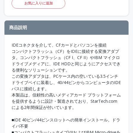
お気に入りに追加
商品説明
IDEコネクタを介して、CFカードとパソコンを接続
コンパクトフラッシュ（CF）をIDEに接続する変換アダプ
タ。コンパクトフラッシュ（CF I、CF II）やIBM マイクロ
ドライブメディアに、IDE HDDと同じようにアクセスでき
る便利なソリューションです。
この変換アダプタは、PCケース内の空いている3.5インチ
ドライブベイに装着し、40/44ピンからコンピュータのIDE
バスに接続します。
本製品は、信頼性の高いメディアカード プラットフォーム
を提供するように設計・製造されており、StarTech.com
による2年間保証が付いています。
■IDE 40ピン/44ピンスロットへの簡単インストール。ドラ
イバ不要
■コンパクトフラッシュタイプI/IIおよびIBM Micro-driveを