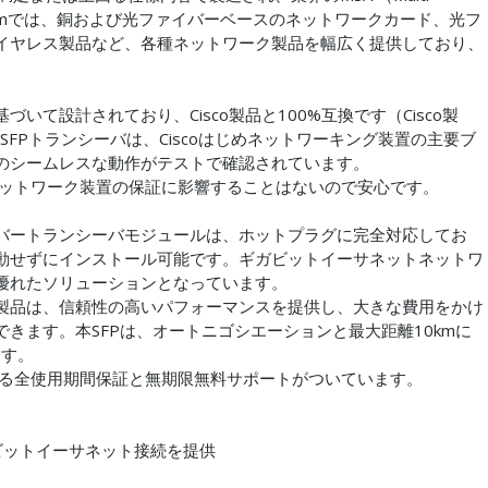
Tech.comでは、銅および光ファイバーベースのネットワークカード、光フ
イヤレス製品など、各種ネットワーク製品を幅広く提供しており、
いて設計されており、Cisco製品と100%互換です（Cisco製
.com製SFPトランシーバは、Ciscoはじめネットワーキング装置の主要ブ
のシームレスな動作がテストで確認されています。
用中のネットワーク装置の保証に影響することはないので安心です。
バートランシーバモジュールは、ホットプラグに完全対応してお
動せずにインストール可能です。ギガビットイーサネットネットワ
優れたソリューションとなっています。
製品は、信頼性の高いパフォーマンスを提供し、大きな費用をかけ
きます。本SFPは、オートニゴシエーションと最大距離10kmに
ます。
mによる全使用期間保証と無期限無料サポートがついています。
ギガビットイーサネット接続を提供