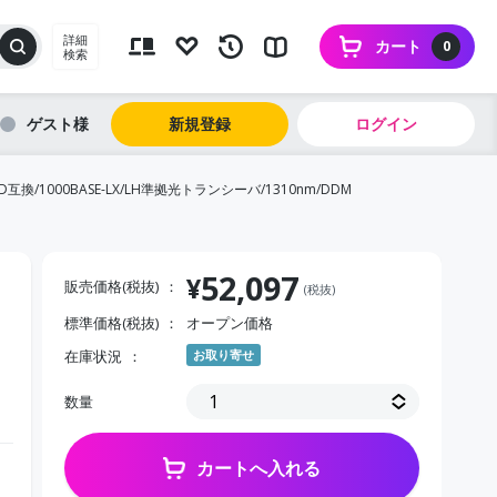
詳細
カート
0
検索
ゲスト
新規登録
ログイン
D互換/1000BASE-LX/LH準拠光トランシーバ/1310nm/DDM
52,097
¥
販売価格(税抜)
(税抜)
標準価格(税抜)
オープン価格
在庫状況
お取り寄せ
数量
カートへ入れる