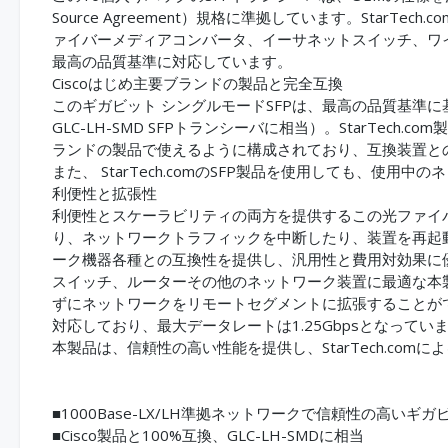
Source Agreement）規格に準拠しています。Star
ァイバーメディアコンバータ、イーサネットスイッチ、ワ
最高の品質基準に対応しています。
Ciscoはじめ主要ブランドの製品と完全互換
このギガビット シングルモードSFPは、最高の品質基準に基づ
GLC-LH-SMD SFPトランシーバに相当）。StarTech
ランドの製品で使えるように構成されており、互換装置と
また、 StarTech.comのSFP製品を使用しても、使
利便性と拡張性
利便性とスケーラビリティの両方を提供するこの光ファイ
り、ネットワークトラフィックを中断したり、装置を再起
ーク機器各種との互換性を提供し、汎用性と費用対効果に
スイッチ、ルーターその他のネットワーク装置に最適な本
ずにネットワークをリモートセグメントに拡張することがで
対応しており、最大データレートは1.25Gbpsとなってい
本製品は、信頼性の高い性能を提供し、StarTech.co
■1000Base-LX/LH準拠ネットワークで信頼性の高い
■Cisco製品と100%互換、GLC-LH-SMDに相当