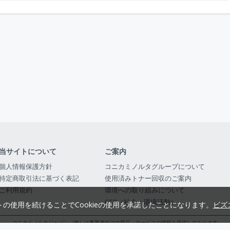
当サイトについて
ご案内
個人情報保護方針
コニカミノルタグループについて
特定商取引法に基づく表記
使用済みトナー回収のご案内
ご利用規約
環境への取り組みについて
CSR（社会・環境活動）
トの使用を続けることでCookieの使用を承諾したことになります。
ビズ
コニカミノルタジャパン（株）は事業者向けの商品・サービスの情報を提供しております