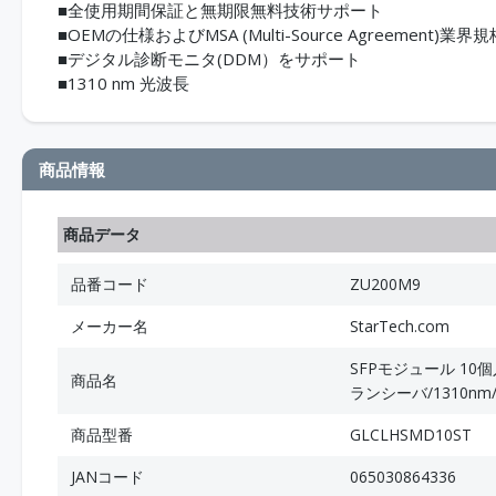
■全使用期間保証と無期限無料技術サポート
■OEMの仕様およびMSA (Multi-Source Agreeme
■デジタル診断モニタ(DDM）をサポート
■1310 nm 光波長
商品情報
商品データ
品番コード
ZU200M9
メーカー名
StarTech.com
SFPモジュール 10個入
商品名
ランシーバ/1310nm
商品型番
GLCLHSMD10ST
JANコード
065030864336