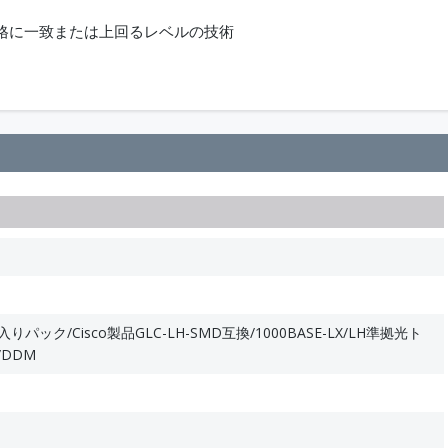
nt)業界規格に一致または上回るレベルの技術
りパック/Cisco製品GLC-LH-SMD互換/1000BASE-LX/LH準拠光ト
/DDM