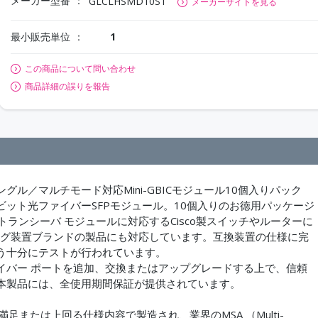
メーカー型番
GLCLHSMD10ST
メーカーサイトを見る
最小販売単位
1
この商品について問い合わせ
商品詳細の誤りを報告
ル／マルチモード対応Mini-GBICモジュール10個入りパック
ット光ファイバーSFPモジュール。10個入りのお徳用パッケージ
Dトランシーバ モジュールに対応するCisco製スイッチやルーターに
キング装置ブランドの製品にも対応しています。互換装置の仕様に完
う十分にテストが行われています。
光ファイバー ポートを追加、交換またはアップグレードする上で、信頼
本製品には、全使用期間保証が提供されています。
足または上回る仕様内容で製造され、業界のMSA （Multi-