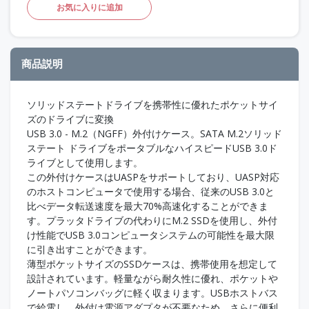
お気に入りに追加
商品説明
ソリッドステートドライブを携帯性に優れたポケットサイ
ズのドライブに変換
USB 3.0 - M.2（NGFF）外付けケース。SATA M.2ソリッド
ステート ドライブをポータブルなハイスピードUSB 3.0ド
ライブとして使用します。
この外付けケースはUASPをサポートしており、UASP対応
のホストコンピュータで使用する場合、従来のUSB 3.0と
比べデータ転送速度を最大70%高速化することができま
す。プラッタドライブの代わりにM.2 SSDを使用し、外付
け性能でUSB 3.0コンピュータシステムの可能性を最大限
に引き出すことができます。
薄型ポケットサイズのSSDケースは、携帯使用を想定して
設計されています。軽量ながら耐久性に優れ、ポケットや
ノートパソコンバッグに軽く収まります。USBホストバス
で給電し、外付け電源アダプタが不要なため、さらに便利