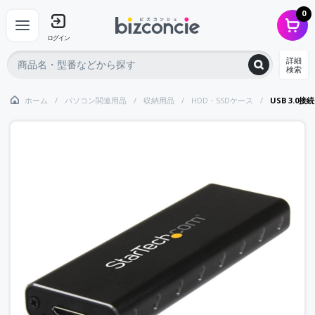
0
ログイン
詳細
検索
ホーム
パソコン関連用品
収納用品
HDD・SSDケース
USB 3.0