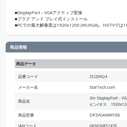
■DisplayPort - VGAアクティブ変換
■プラグ アンド プレイ式インストール
■PCでの最大解像度は1920x1200 (WUXGA)、HDTVでは10
商品情報
商品データ
品番コード
ZU200Q4
メーカー名
StarTech.com
3m DisplayPor
商品名
ピン/オス 1920x
商品型番
DP2VGAMM10B
JANコード
065030852470