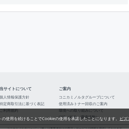
当サイトについて
ご案内
個人情報保護方針
コニカミノルタグループについて
特定商取引法に基づく表記
使用済みトナー回収のご案内
ご利用規約
環境への取り組みについて
CSR（社会・環境活動）
トの使用を続けることでCookieの使用を承諾したことになります。
ビズ
コニカミノルタジャパン（株）は事業者向けの商品・サービスの情報を提供しております