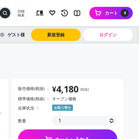
詳細
カート
0
検索
ゲスト
新規登録
ログイン
4,180
¥
販売価格(税抜)
(税抜)
標準価格(税抜)
オープン価格
ル
在庫状況
お取り寄せ
オ
数量