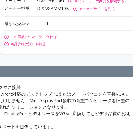
メーカー
StarTech.com
同じメーカーの商品を検索する
メーカー型番
DP2VGAMM10B
メーカーサイトを見る
最小販売単位
1
この商品について問い合わせ
商品詳細の誤りを報告
ェクタに接続
isplayPort対応のデスクトップPCまたはノートパソコンを直接VGAモ
せん。Mini DisplayPort搭載の新型コンピュータを旧型の
優れたソリューションとなります。
DisplayPortビデオソースをVGAに変換してもビデオ品質の劣化
技術サポートを提供しています。