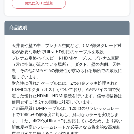
お気に入りに追加
商品説明
天井裏や壁の中、プレナム空間など、CMP難燃グレード対
応が必要な場所でUltra HD対応のケーブルを敷設
プレナム定格ハイスピードHDMIケーブル。プレナム空間
（常に空気が流れている場所）、ダクト、壁の内側、天井
裏、その他CMP/FT6の難燃性が求められる場所での敷設に
適しています。
耐久性に優れたケーブルには、2つの金メッキ処理された
HDMIコネクタ（オス）がついており、AVデバイス間で安
定した優れたHDMI - HDMI接続を行います。信号増幅器は
使用せずに15.2mの距離に対応しています。
この高品質HDMIケーブルは、120Hzのリフレッシュレー
トで1080p+の解像度に対応し、鮮明なカラーを実現しま
す。また、4K2KのUltra HDに対応しているため、より高い
解像度や高いフレームレートが必要となる将来的な高精細
度デバイスに備えることができます。