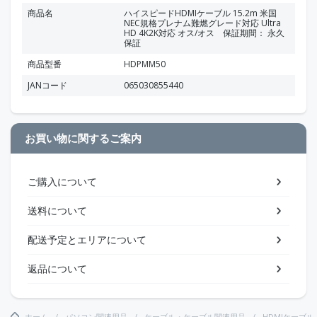
商品名
ハイスピードHDMIケーブル 15.2m 米国
NEC規格プレナム難燃グレード対応 Ultra
HD 4K2K対応 オス/オス 保証期間： 永久
保証
商品型番
HDPMM50
JANコード
065030855440
お買い物に関するご案内
ご購入について
送料について
配送予定とエリアについて
返品について
ホーム
パソコン関連用品
ケーブル・ケーブル関連用品
HDMIケーブル