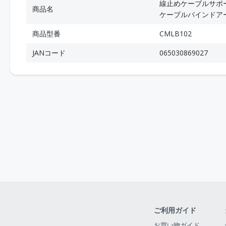
線止めケーブルサポー
商品名
ケーブルバインドアー
商品型番
CMLB102
JANコード
065030869027
ご利用ガイド
お買い物ガイド