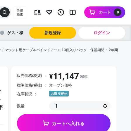
詳細
カート
0
検索
ゲスト
新規登録
ログイン
インチマウント用ケーブルバインドアーム 10個入りパック 保証期間： 2年間
11,147
¥
販売価格(税抜)
(税抜)
標準価格(税抜)
オープン価格
/
在庫状況
お取り寄せ
ル
年
数量
カートへ入れる