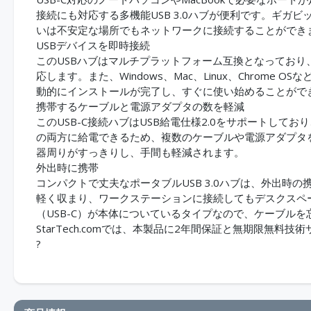
接続にも対応する多機能USB 3.0ハブが便利です。ギガビ
いは不安定な場所でもネットワークに接続することができ
USBデバイスを即時接続
このUSBハブはマルチプラットフォーム互換となっており、
応します。また、Windows、Mac、Linux、Chrom
動的にインストールが完了し、すぐに使い始めることがで
携帯するケーブルと電源アダプタの数を軽減
このUSB-C接続ハブはUSB給電仕様2.0をサポートして
の両方に給電できるため、複数のケーブルや電源アダプタ
器周りがすっきりし、手間も軽減されます。
外出時に携帯
コンパクトで丈夫なポータブルUSB 3.0ハブは、外出時
軽く収まり、ワークステーションに接続してもデスクスペ
（USB-C）が本体についているタイプなので、ケーブル
StarTech.comでは、本製品に2年間保証と無期限無料
?