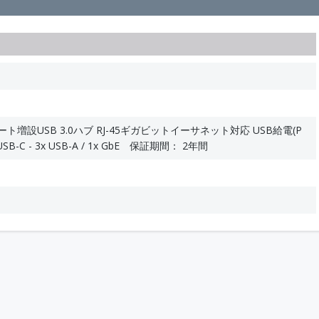
3ポート増設USB 3.0ハブ RJ-45ギガビットイーサネット対応 USB給電(P
 USB-C - 3x USB-A / 1x GbE 保証期間： 2年間