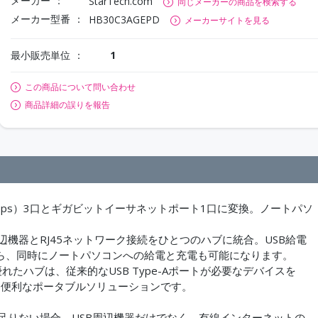
メーカー
StarTech.com
同じメーカーの商品を検索する
メーカー型番
HB30C3AGEPD
メーカーサイトを見る
最小販売単位
1
この商品について問い合わせ
商品詳細の誤りを報告
（5Gbps）3口とギガビットイーサネットポート1口に変換。ノートパソ
周辺機器とRJ45ネットワーク接続をひとつのハブに統合。USB給電
がら、同時にノートパソコンへの給電と充電も可能になります。
優れたハブは、従来的なUSB Type-Aポートが必要なデバイスを
続できる便利なポータブルソリューションです。
トが足りない場合、USB周辺機器だけでなく、有線インターネットの