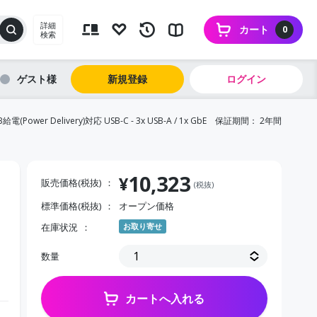
詳細
カート
0
検索
ゲスト
新規登録
ログイン
wer Delivery)対応 USB-C - 3x USB-A / 1x GbE 保証期間： 2年間
10,323
¥
販売価格(税抜)
(税抜)
標準価格(税抜)
オープン価格
5
在庫状況
お取り寄せ
数量
カートへ入れる