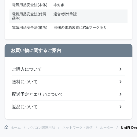
電気用品安全法(本体)
非対象
電気用品安全法(付属
適合/例外承認
品等)
電気用品安全法(備考)
同梱の電源装置にPSEマークあり
お買い物に関するご案内
ご購入について
送料について
配送予定とエリアについて
返品について
ホーム
パソコン関連用品
ネットワーク・通信
ルーター
UniFi Dr