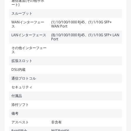
通信速度(その他サポ
ート)
スループット
WANインターフェー
(1) 10/100/1000 RJ45、(1) 1/10G SFP+
ス
WAN Port
LANインターフェース
(8) 10/100/1000 RJ45、(1) 1/10G SFP+ LAN
Port
その他インターフェー
ス
拡張スロット
DSU内蔵
通信プロトコル
セキュリティ
付属品
添付ソフト
備考
アスベスト
非含有
RoHS指令
対応RoHS6