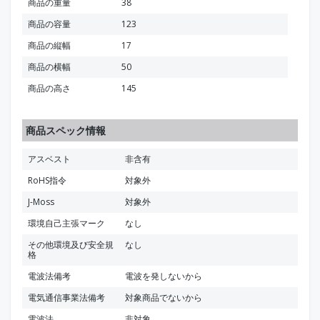
商品の重量
38
商品の容量
123
商品の縦幅
17
商品の横幅
50
商品の高さ
145
商品スペック情報
アスベスト
非含有
RoHS指令
対象外
J-Moss
対象外
環境自己主張マーク
なし
その他環境及び安全規
なし
格
電波法備考
電波を発しないから
電気通信事業法備考
対象商品でないから
電波法
非対象