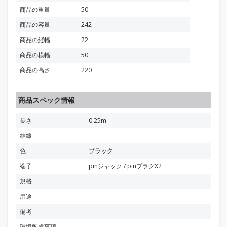
商品の重量
50
商品の容量
242
商品の縦幅
22
商品の横幅
50
商品の高さ
220
商品スペック情報
長さ
0.25m
結線
色
ブラック
端子
pinジャック / pinプラグX2
規格
用途
備考
環境配慮事項