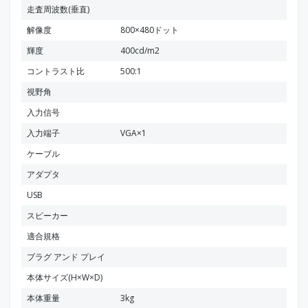
走査周波数(垂直)
解像度
800×480ドット
輝度
400cd/m2
コントラスト比
500:1
視野角
入力信号
入力端子
VGA×1
ケーブル
アダプタ
USB
スピーカー
適合規格
プラグ アンド プレイ
本体サイズ(H×W×D)
本体重量
3kg