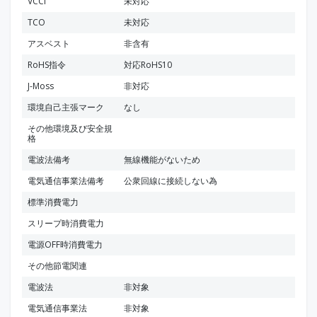
VCCI
未対応
TCO
未対応
アスベスト
非含有
RoHS指令
対応RoHS10
J-Moss
非対応
環境自己主張マーク
なし
その他環境及び安全規
格
電波法備考
無線機能がないため
電気通信事業法備考
公衆回線に接続しない為
標準消費電力
スリープ時消費電力
電源OFF時消費電力
その他節電関連
電波法
非対象
電気通信事業法
非対象