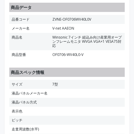
商品データ
品番コード
ZVNE-OF0706WV40L0V
メーカー名
V-net AAEON
商品名
Winsonic 7インチ 組込み向け産業用オープ
ンフレームモニタ WVGA VGA×1 VESA75対
応
商品型番
OF0706-WV40L0-V
商品スペック情報
サイズ
7型
液晶パネルメーカー名
液晶パネル方式
表示色
ピッチ
走査周波数(水平)