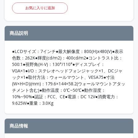
お気に入りに追加
商品説明
●LCDサイズ：7インチ●最大解像度：800(H)x480(V)●表示
色数：262K●輝度(cd/m2)：400cd/m2●コントラスト比：
500:1●視野角(H-V)：130°/110°●ディスプレイ：
VGA×1●I/O：ステレオヘッドフォンジャック×1、DCジャ
ック×1●取付方法：ウォールマウント、VESA75●寸法
(W×H×D)(mm)：179.6×144×58.2(ウォールマウントアタッ
チメント含む)●動作温度：0℃~50℃●動作湿度：
10%~90%●認証：FCC、CE●電源：DC 12V●消費電力：
9.625W●重量：3.0Kg
商品情報