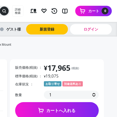
詳細
カート
0
検索
ゲスト
新規登録
ログイン
ox Mount
17,965
¥
販売価格(税抜)
(税抜)
19,075
標準価格(税抜)
¥
在庫状況
お取り寄せ
別途送料あり
数量
カートへ入れる