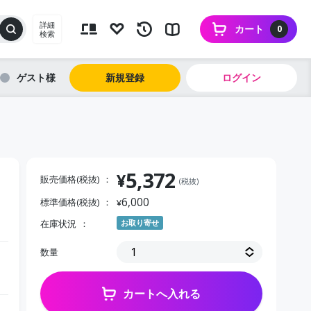
詳細
カート
0
検索
ゲスト
新規登録
ログイン
5,372
¥
販売価格(税抜)
(税抜)
6,000
標準価格(税抜)
¥
在庫状況
お取り寄せ
数量
カートへ入れる