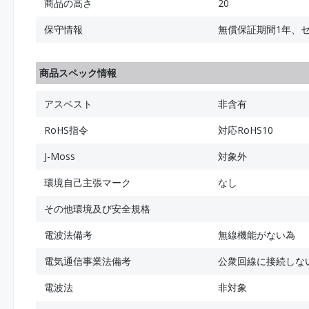
商品の高さ
20
保守情報
無償保証期間1年、
商品スペック情報
アスベスト
非含有
RoHS指令
対応RoHS10
J-Moss
対象外
環境自己主張マーク
なし
その他環境及び安全規格
電波法備考
無線機能がない為
電気通信事業法備考
公衆回線に接続しな
電波法
非対象