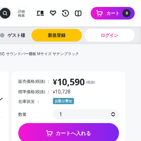
詳細
カート
0
検索
ゲスト
新規登録
ログイン
プ対応 サウンドバー棚板 Mサイズ サテンブラック
10,590
¥
販売価格(税抜)
(税抜)
10,728
標準価格(税抜)
¥
ン
在庫状況
お取り寄せ
数量
カートへ入れる