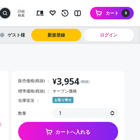
詳細
カート
0
検索
ゲスト
新規登録
ログイン
3,954
¥
販売価格(税抜)
(税抜)
標準価格(税抜)
オープン価格
在庫状況
お取り寄せ
数量
る
カートへ入れる