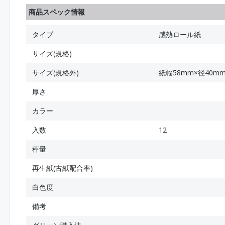
商品スペック情報
タイプ
感熱ロール紙
サイズ(規格)
サイズ(規格外)
紙幅58mm×径40m
厚さ
カラー
入数
12
秤量
再生紙(古紙配合率)
白色度
備考