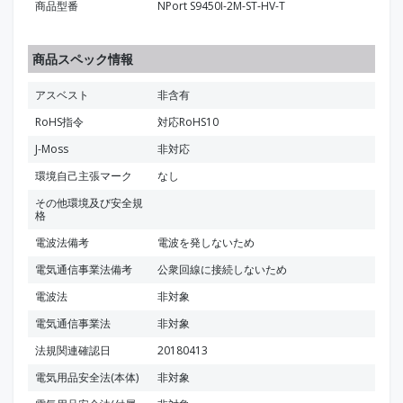
商品型番
NPort S9450I-2M-ST-HV-T
商品スペック情報
アスベスト
非含有
RoHS指令
対応RoHS10
J-Moss
非対応
環境自己主張マーク
なし
その他環境及び安全規
格
電波法備考
電波を発しないため
電気通信事業法備考
公衆回線に接続しないため
電波法
非対象
電気通信事業法
非対象
法規関連確認日
20180413
電気用品安全法(本体)
非対象