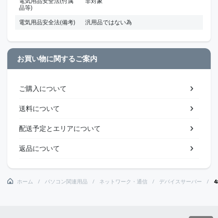
電気用品安全法(付属
非対象
品等)
電気用品安全法(備考)
汎用品ではない為
お買い物に関するご案内
ご購入について
送料について
配送予定とエリアについて
返品について
ホーム
パソコン関連用品
ネットワーク・通信
デバイスサーバー
4