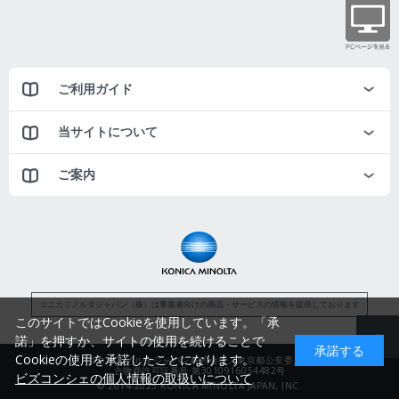
ご利用ガイド
当サイトについて
ご案内
コニカミノルタジャパン（株）は事業者向けの商品・サービスの情報を提供しております
このサイトではCookieを使用しています。「承
諾」を押すか、サイトの使用を続けることで
承諾する
Cookieの使用を承諾したことになります。
コニカミノルタジャパン株式会社／東京都公安委員会
古物商許可証番号 第3010916054482号
ビズコンシェの個人情報の取扱いについて
© 2014-2025 KONICA MINOLTA JAPAN, INC.