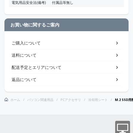
電気用品安全法(備考)
付属品等無し
お買い物に関するご案内
ご購入について
送料について
配送予定とエリアについて
返品について
ホーム
パソコン関連用品
PCアクセサリ
冷却用シート
M.2 SSD