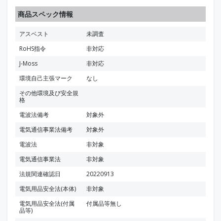
商品スペック情報
アスベスト
未調査
RoHS指令
非対応
J-Moss
非対応
環境自己主張マーク
なし
その他環境及び安全規
格
電波法備考
対象外
電気通信事業法備考
対象外
電波法
非対象
電気通信事業法
非対象
法規関連確認日
20220913
電気用品安全法(本体)
非対象
電気用品安全法(付属
付属品等無し
品等)