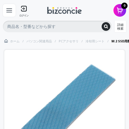
0
ログイン
詳細
検索
ホーム
パソコン関連用品
PCアクセサリ
冷却用シート
M.2 SSD