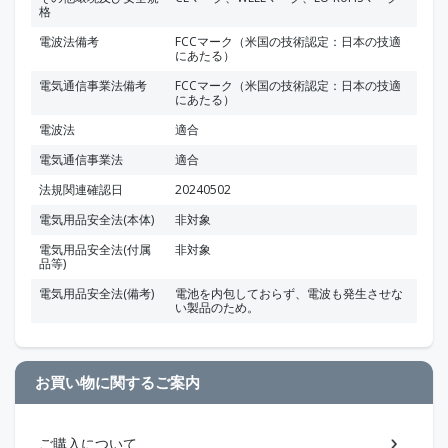
格
電波法備考
FCCマーク（米国の技術認定：日本の技適
にあたる）
電気通信事業法備考
FCCマーク（米国の技術認定：日本の技適
にあたる）
電波法
適合
電気通信事業法
適合
法規関連確認日
20240502
電気用品安全法(本体)
非対象
電気用品安全法(付属
非対象
品等)
電気用品安全法(備考)
電池を内包しておらず、電波も発生させな
い製品のため。
お買い物に関するご案内
ご購入について