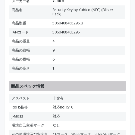
メーカー名
Yubico
商品名
Security Key by Yubico (NFC) (Blister
Pack)
商品型番
5060408465295.B
JANコード
5060408465295
商品の重量
4
商品の縦幅
9
商品の横幅
6
商品の高さ
1
商品スペック情報
アスベスト
非含有
RoHS指令
対応RoHS10
J-Moss
対応
環境自己主張マーク
なし
その他環境及び安全規
CEマーク、WEEEマーク、EU-RoHSマーク