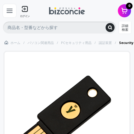
0
ログイン
詳細
検索
ホーム
パソコン関連用品
PCセキュリティ用品
認証装置
Security