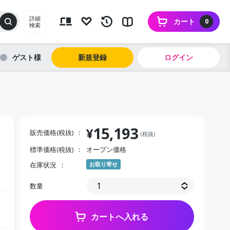
詳細
カート
0
検索
ゲスト
新規登録
ログイン
15,193
¥
販売価格(税抜)
(税抜)
標準価格(税抜)
オープン価格
在庫状況
お取り寄せ
数量
カートへ入れる