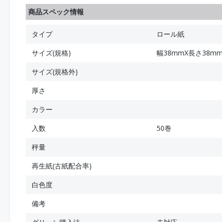
商品スペック情報
タイプ
ロール紙
サイズ(規格)
幅38mmX長さ38m
サイズ(規格外)
厚さ
カラー
入数
50巻
秤量
再生紙(古紙配合率)
白色度
備考