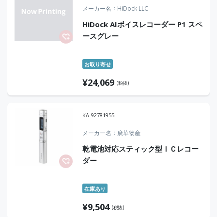
メーカー名
HiDock LLC
HiDock AIボイスレコーダー P1 スペ
ースグレー
お取り寄せ
¥
24,069
(税抜)
KA-92781955
メーカー名
廣華物産
乾電池対応スティック型ＩＣレコー
ダー
在庫あり
¥
9,504
(税抜)