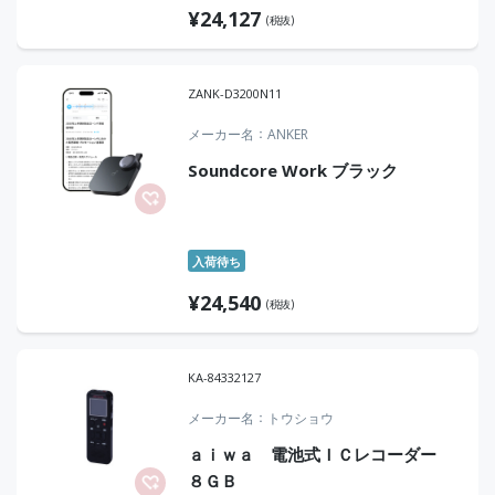
¥
24,127
(税抜)
ZANK-D3200N11
メーカー名
ANKER
Soundcore Work ブラック
入荷待ち
¥
24,540
(税抜)
KA-84332127
メーカー名
トウショウ
ａｉｗａ 電池式ＩＣレコーダー
８ＧＢ