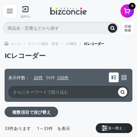
0
ログイン
詳細
検索
ホーム
オフィス機器・家電
AV機器
ICレコーダー
ICレコーダー
表示件数
20件
50件
100件
複数項目で並び替え
33
件あります
1～33件
を表示
並べ替え：