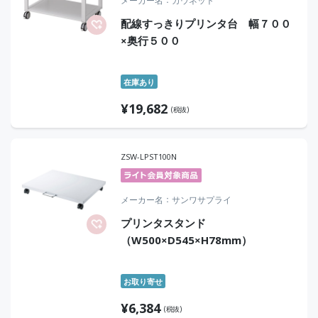
メーカー名
カウネット
配線すっきりプリンタ台 幅７００
×奥行５００
在庫あり
¥
19,682
(税抜)
ZSW-LPST100N
メーカー名
サンワサプライ
プリンタスタンド
（W500×D545×H78mm）
お取り寄せ
¥
6,384
(税抜)