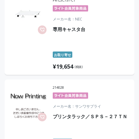
PR-L3C751-CT
メーカー名
NEC
専用キャスタ台
お取り寄せ
¥
19,654
(税抜)
214028
メーカー名
サンワサプライ
プリンタラック／ＳＰＳ－２７ＴＮ