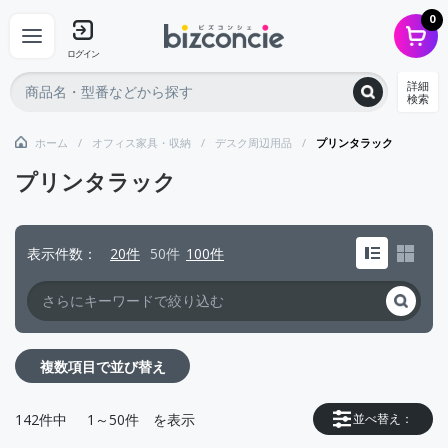
0
ログイン
詳細
検索
ホーム
オフィス家具・収納
デスク周辺用品
プリンタラック
プリンタラック
表示件数
20件
50件
100件
複数項目で並び替え
142
件中
1～50件
を表示
並べ替え：