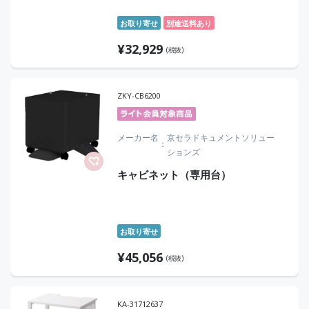
お取り寄せ
別途送料あり
¥
32,929
(税抜)
ZKY-CB6200
メーカー名
京セラドキュメントソリュー
ションズ
キャビネット（専用台）
お取り寄せ
¥
45,056
(税抜)
KA-31712637