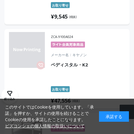
お取り寄せ
¥
9,545
(税抜)
ZCA-9100A024
メーカー名
キヤノン
ペディスタル・K2
お取り寄せ
¥
47,556
絞り込み
(税抜)
このサイトではCookieを使用しています。「承
諾」を押すか、サイトの使用を続けることで
承諾する
Cookieの使用を承諾したことになります。
KA-31712644
ビズコンシェの個人情報の取扱いについて