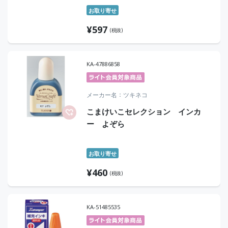
お取り寄せ
¥
597
(税抜)
KA-47886858
メーカー名
ツキネコ
こまけいこセレクション インカ
ー よぞら
お取り寄せ
¥
460
(税抜)
KA-51485535