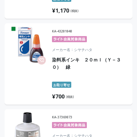
¥
1,170
(税抜)
KA-43281848
メーカー名
シヤチハタ
染料系インキ ２０ｍｌ（Ｙ－３
０） 緑
お取り寄せ
¥
700
(税抜)
KA-37369873
メーカー名
シヤチハタ