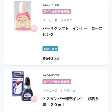
KA-47829350
メーカー名
ツキネコ
バーサクラフト インカー ローズ
ピンク
お取り寄せ
¥
640
(税抜)
KA-51485528
メーカー名
シヤチハタ
Ｘスタンパー補充インキ 顔料系
黒 ２０ｍｌ