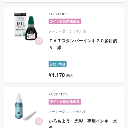
KA-37370015
メーカー名
シヤチハタ
ＴＡＴスタンパーインキ２０多目的
Ａ 緑
お取り寄せ
¥
1,170
(税抜)
KA-73111115
メーカー名
シヤチハタ
いろもよう 光彩 専用インキ 水
色