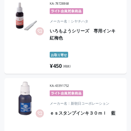
KA-78728868
メーカー名
シヤチハタ
いろもようシリーズ 専用インキ
紅梅色
お取り寄せ
¥
450
(税抜)
KA-43391752
メーカー名
新朝日コーポレーション
ｅｓスタンプインキ３０ｍｌ 藍