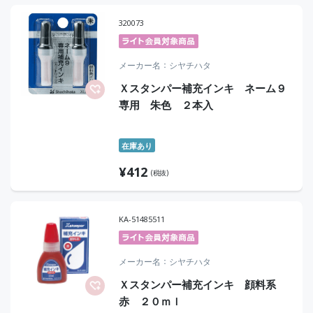
320073
メーカー名
シヤチハタ
Ｘスタンパー補充インキ ネーム９
専用 朱色 ２本入
在庫あり
¥
412
(税抜)
KA-51485511
メーカー名
シヤチハタ
Ｘスタンパー補充インキ 顔料系
赤 ２０ｍｌ