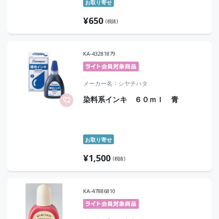
お取り寄せ
¥
650
(税抜)
KA-43281879
メーカー名
シヤチハタ
染料系インキ ６０ｍｌ 青
お取り寄せ
¥
1,500
(税抜)
KA-47886810