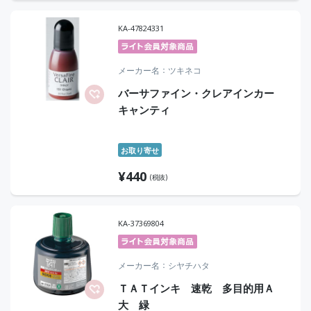
KA-47824331
メーカー名
ツキネコ
バーサファイン・クレアインカー
キャンティ
お取り寄せ
¥
440
(税抜)
KA-37369804
メーカー名
シヤチハタ
ＴＡＴインキ 速乾 多目的用Ａ
大 緑