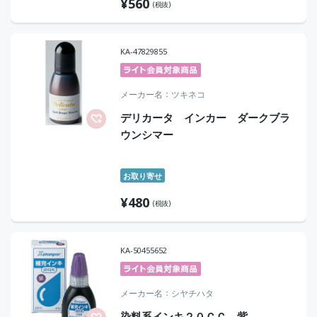
¥
560
(税抜)
KA-47829855
メーカー名
ツキネコ
デリカータ インカー ダークブラ
ウンシマー
お取り寄せ
¥
480
(税抜)
KA-50455652
メーカー名
シヤチハタ
染料系インキ２０ＣＣ 紫