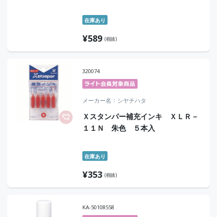
在庫あり
¥
589
(税抜)
320074
メーカー名
シヤチハタ
Ｘスタンパー補充インキ ＸＬＲ－
１１Ｎ 朱色 ５本入
在庫あり
¥
353
(税抜)
KA-50108558