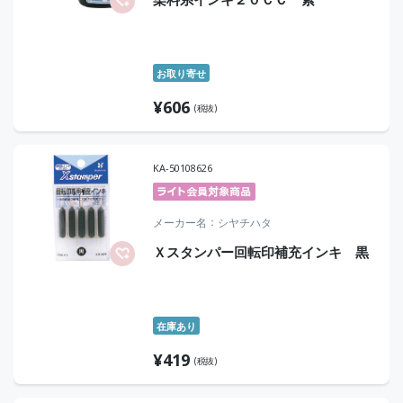
お取り寄せ
¥
606
(税抜)
KA-50108626
メーカー名
シヤチハタ
Ｘスタンパー回転印補充インキ 黒
在庫あり
¥
419
(税抜)