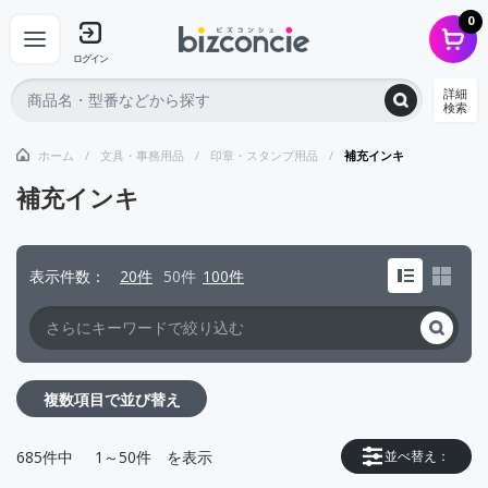
0
ログイン
詳細
検索
ホーム
文具・事務用品
印章・スタンプ用品
補充インキ
補充インキ
表示件数
20件
50件
100件
複数項目で並び替え
685
件中
1～50件
を表示
並べ替え：