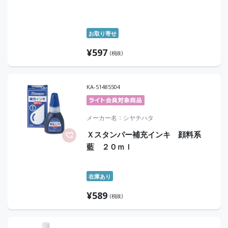
お取り寄せ
¥
597
(税抜)
KA-51485504
メーカー名
シヤチハタ
Ｘスタンパー補充インキ 顔料系
藍 ２０ｍｌ
在庫あり
¥
589
(税抜)