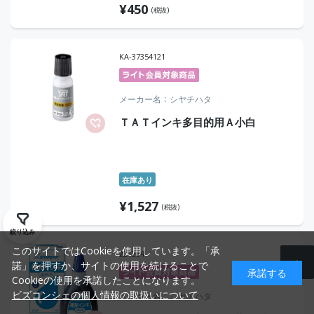
¥
450
(税抜)
KA-37354121
メーカー名
シヤチハタ
ＴＡＴインキ多目的用Ａ小白
在庫あり
¥
1,527
(税抜)
絞り込み
このサイトではCookieを使用しています。「承
221254
諾」を押すか、サイトの使用を続けることで
承諾する
Cookieの使用を承諾したことになります。
ビズコンシェの個人情報の取扱いについて
メーカー名
シヤチハタ