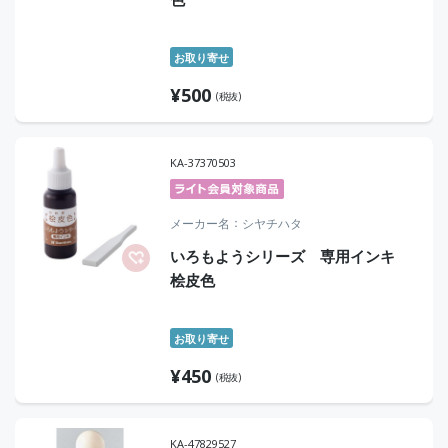
お取り寄せ
¥
500
(税抜)
KA-37370503
メーカー名
シヤチハタ
いろもようシリーズ 専用インキ
桧皮色
お取り寄せ
¥
450
(税抜)
KA-47829527