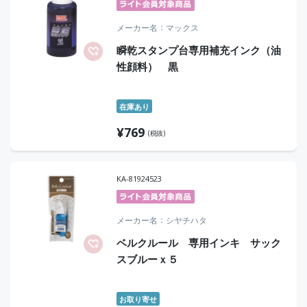
メーカー名
マックス
瞬乾スタンプ台専用補充インク（油
性顔料） 黒
在庫あり
¥
769
(税抜)
KA-81924523
メーカー名
シヤチハタ
ベルクルール 専用インキ サック
スブルーｘ５
お取り寄せ