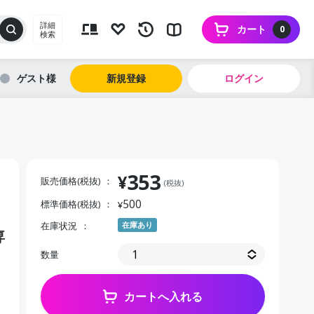
詳細
カート
0
検索
ゲスト
新規登録
ログイン
353
¥
販売価格(税抜)
(税抜)
500
標準価格(税抜)
¥
在庫状況
在庫あり
専
数量
カートへ入れる