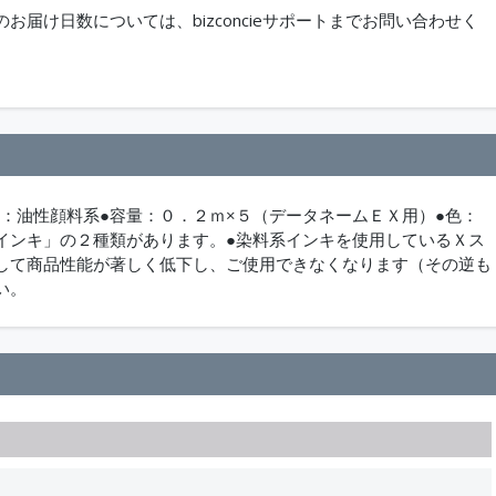
届け日数については、bizconcieサポートまでお問い合わせく
類：油性顔料系●容量：０．２ｍ×５（データネームＥＸ用）●色：
インキ」の２種類があります。●染料系インキを使用しているＸス
して商品性能が著しく低下し、ご使用できなくなります（その逆も
い。