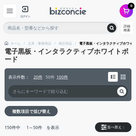
0
ログイン
詳細
検索
ホーム
文具・事務用品
掲示用品
電子黒板・インタラクティブホワイト
電子黒板・インタラクティブホワイトボ
ード
表示件数
20件
50件
100件
複数項目で並び替え
150
件中
1～50件
を表示
並べ替え：