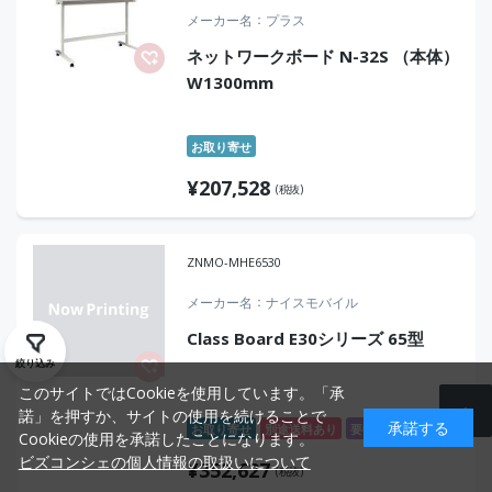
メーカー名
プラス
ネットワークボード N-32S （本体）
W1300mm
お取り寄せ
¥
207,528
(税抜)
ZNMO-MHE6530
メーカー名
ナイスモバイル
Class Board E30シリーズ 65型
絞り込み
このサイトではCookieを使用しています。「承
諾」を押すか、サイトの使用を続けることで
承諾する
お取り寄せ
別途送料あり
要申請
Cookieの使用を承諾したことになります。
ビズコンシェの個人情報の取扱いについて
¥
352,627
(税抜)