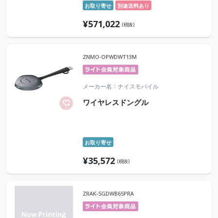
C×1、RS-232C×1/ブラック/スピー
お取り寄せ
別途送料あり
カー：あり/大画面×高精細×デュア
¥
571,022
ルOS対応スマートスクリーン
(税抜)
ZNMO-OPWDWT13M
メーカー名
ナイスモバイル
ワイヤレスドングル
お取り寄せ
¥
35,572
(税抜)
ZRAK-SGDWB65PRA