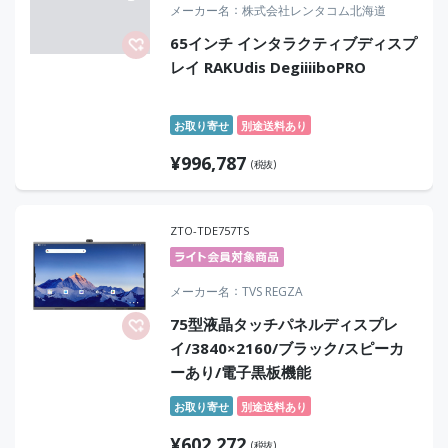
メーカー名
株式会社レンタコム北海道
65インチ インタラクティブディスプ
レイ RAKUdis DegiiiiboPRO
お取り寄せ
別途送料あり
¥
996,787
(税抜)
ZTO-TDE757TS
メーカー名
TVS REGZA
75型液晶タッチパネルディスプレ
イ/3840×2160/ブラック/スピーカ
ーあり/電子黒板機能
お取り寄せ
別途送料あり
¥
602,272
(税抜)