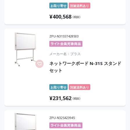
C×1、RS-232C×1/ブラック/スピー
お取り寄せ
別途送料あり
カー：あり/大画面×高精細×デュア
¥
400,568
ルOS対応スマートスクリーン
(税抜)
ZPU-N31SST428503
メーカー名
プラス
ネットワークボード N-31S スタンド
セット
お取り寄せ
別途送料あり
¥
231,562
(税抜)
ZPU-N32S423945