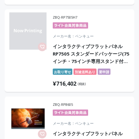
ZBQ-RP7505H7
メーカー名
ベンキュー
インタラクティブフラットパネル
RP7505 スタンダードパッケージ(75
インチ・75インチ専用スタンド付
き/256GB/Google EDLA認証の電子
お取り寄せ
別途送料あり
要申請
黒板/Android
¥
716,402
15/NFC/ClassroomCare)
(税抜)
ZBQ-RP8605
メーカー名
ベンキュー
インタラクティブフラットパネル