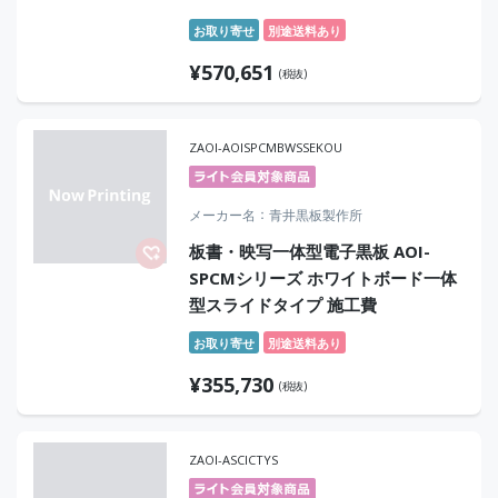
お取り寄せ
別途送料あり
¥
570,651
(税抜)
ZAOI-AOISPCMBWSSEKOU
メーカー名
青井黒板製作所
板書・映写一体型電子黒板 AOI-
SPCMシリーズ ホワイトボード一体
型スライドタイプ 施工費
お取り寄せ
別途送料あり
¥
355,730
(税抜)
ZAOI-ASCICTYS