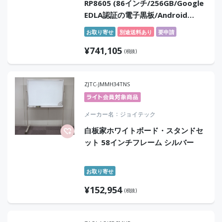
RP8605 (86インチ/256GB/Google
EDLA認証の電子黒板/Android
15/NFC/ClassroomCare・空気品
お取り寄せ
別途送料あり
要申請
質機能/ペントレイ)
¥
741,105
(税抜)
ZJTC-JMMH34TNS
メーカー名
ジョイテック
白板家ホワイトボード・スタンドセ
ット 58インチフレーム シルバー
お取り寄せ
¥
152,954
(税抜)