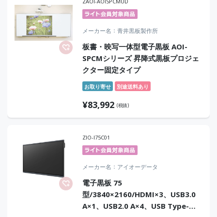
ZAOI-AOISPCMUD
メーカー名
青井黒板製作所
板書・映写一体型電子黒板 AOI-
SPCMシリーズ 昇降式黒板プロジェ
クター固定タイプ
お取り寄せ
別途送料あり
¥
83,992
(税抜)
ZIO-I75C01
メーカー名
アイオーデータ
電子黒板 75
型/3840×2160/HDMI×3、USB3.0
A×1、USB2.0 A×4、USB Type-