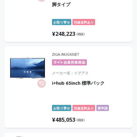
脚タイプ
お取り寄せ
別途送料あり
¥
248,223
(税抜)
ZIGA-INUG65SET
メーカー名
イグアス
i+hub 65inch 標準パック
お取り寄せ
別途送料あり
要申請
¥
485,053
(税抜)