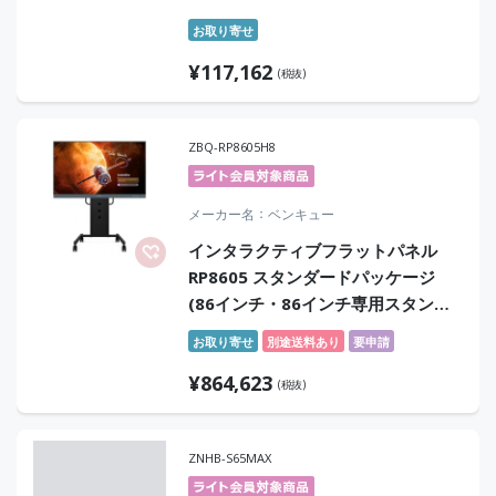
お取り寄せ
¥
117,162
(税抜)
ZBQ-RP8605H8
メーカー名
ベンキュー
インタラクティブフラットパネル
RP8605 スタンダードパッケージ
(86インチ・86インチ専用スタンド
付き/256GB/Google EDLA認証の電
お取り寄せ
別途送料あり
要申請
子黒板/Android 15/NFC/ペントレ
¥
864,623
イ)
(税抜)
ZNHB-S65MAX