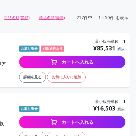
217
件中
1～50件
を表示
商品名順(昇順)
商品名順(降順)
最小販売単位
1
¥
85,531
お取り寄せ
別途送料あり
(税抜)
カートへ入れる
ロア
詳細を見る
お気に入りに追加
最小販売単位
1
¥
16,503
お取り寄せ
(税抜)
カートへ入れる
収