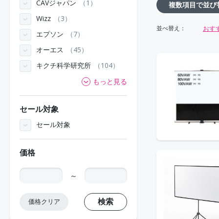
CAVジャパン
1
複数項目で並び
Wizz
3
おす
並べ替え：
エプソン
7
オーエス
45
キクチ科学研究所
104
もっと見る
セール対象
セール対象
価格
～
検索
価格クリア