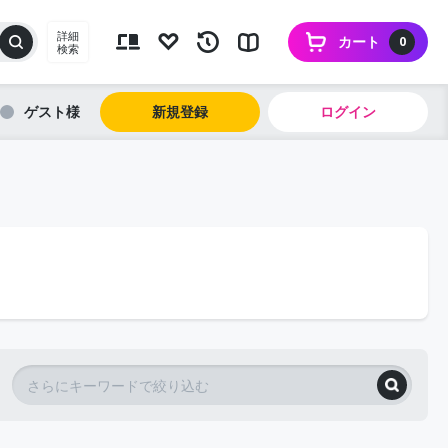
詳細
カート
0
検索
ゲスト
新規登録
ログイン