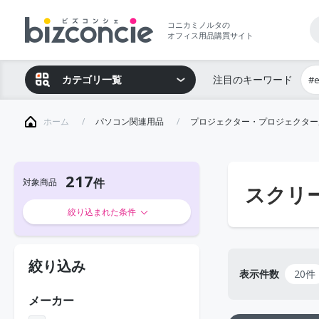
コニカミノルタの
オフィス用品購買サイト
カテゴリ一覧
注目のキーワード
#
ホーム
パソコン関連用品
プロジェクター・プロジェクター
217
対象商品
スクリ
絞り込まれた条件
絞り込み
表示件数
20件
メーカー