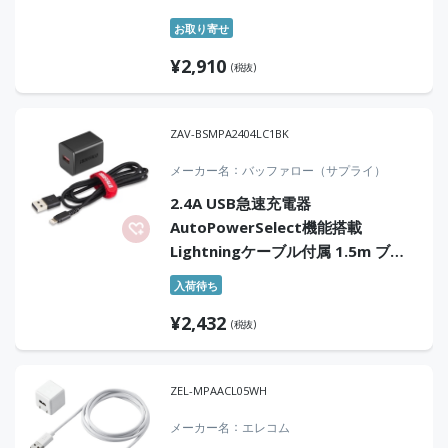
お取り寄せ
¥
2,910
(税抜)
ZAV-BSMPA2404LC1BK
メーカー名
バッファロー（サプライ）
2.4A USB急速充電器
AutoPowerSelect機能搭載
Lightningケーブル付属 1.5m ブラ
ック
入荷待ち
¥
2,432
(税抜)
ZEL-MPAACL05WH
メーカー名
エレコム