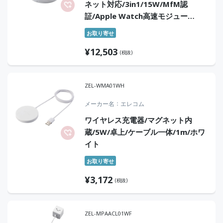
ネット対応/3in1/15W/MfM認
証/Apple Watch高速モジュー
ル/MfA認証/ホワイト
お取り寄せ
¥
12,503
(税抜)
ZEL-WMA01WH
メーカー名
エレコム
ワイヤレス充電器/マグネット内
蔵/5W/卓上/ケーブル一体/1m/ホワ
イト
お取り寄せ
¥
3,172
(税抜)
ZEL-MPAACL01WF