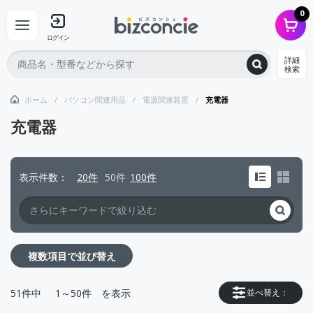
0
ログイン
詳細
検索
ホーム
パソコン関連用品
電源関連装置
充電器
充電器
表示件数
20件
50件
100件
複数項目で並び替え
51
件中
1～50件
を表示
並べ替え：