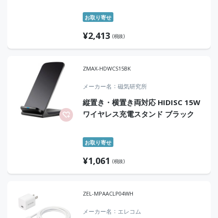
お取り寄せ
¥
2,413
(税抜)
ZMAX-HDWCS15BK
メーカー名
磁気研究所
縦置き・横置き両対応 HIDISC 15W
ワイヤレス充電スタンド ブラック
お取り寄せ
¥
1,061
(税抜)
ZEL-MPAACLP04WH
メーカー名
エレコム