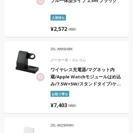
ブル一体型タイプ 2.5m ブラック
入荷待ち
¥
2,572
(税抜)
ZEL-WMS06BK
メーカー名
エレコム
ワイヤレス充電器/マグネット内
蔵/Apple Watchモジュールはめ込
み/7.5W+5W/スタンドタイプ/ケー
ブル同梱/1.5m/ブラック
お取り寄せ
¥
7,403
(税抜)
ZEL-WQS09WH