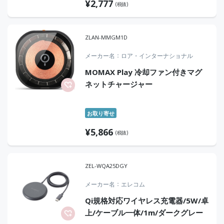
¥
2,777
(税抜)
ZLAN-MMGM1D
メーカー名
ロア・インターナショナル
MOMAX Play 冷却ファン付きマグ
ネットチャージャー
お取り寄せ
¥
5,866
(税抜)
ZEL-WQA25DGY
メーカー名
エレコム
Qi規格対応ワイヤレス充電器/5W/卓
上/ケーブル一体/1m/ダークグレー