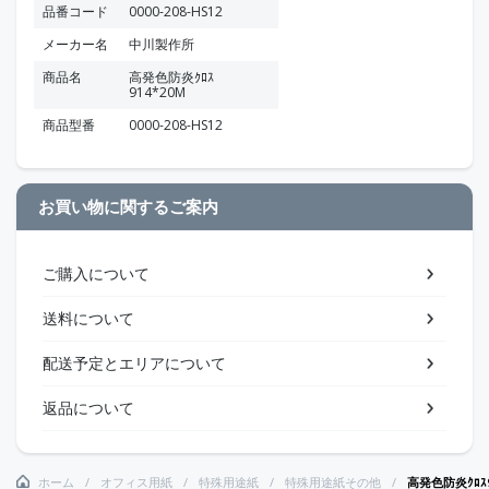
品番コード
0000-208-HS12
メーカー名
中川製作所
商品名
高発色防炎ｸﾛｽ
914*20M
商品型番
0000-208-HS12
お買い物に関するご案内
ご購入について
送料について
配送予定とエリアについて
返品について
ホーム
オフィス用紙
特殊用途紙
特殊用途紙その他
高発色防炎ｸﾛｽ9