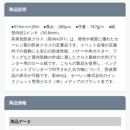
商品説明
●914ｍｍ×20m ●厚み：280μｍ ●坪量：187g/㎡ ●紙
管内径2インチ（50.8mm）
高発色防炎クロス（彩dex201）は、発色や画質に優れたセ
ーレン製の防炎クロスの定番品です。イベント会場や店舗
内での装飾にも安心の防炎性能。バナーや布ポスター、フ
ラッグなど屋内装飾の作成に適したクロス素材の大判プリ
ンター用のロール紙です。こちらの製品を使用し、インク
ジェットプリンターで印字された出力物について、防炎製
品の表示が可能です。彩dexは、セーレン株式会社のイン
クジェット専用クロス（布）メディアのブランド名です。
商品情報
商品データ