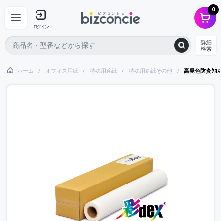
0
ログイン
詳細
検索
ホーム
オフィス用紙
特殊用途紙
特殊用途紙その他
高発色防炎ｸﾛｽ9