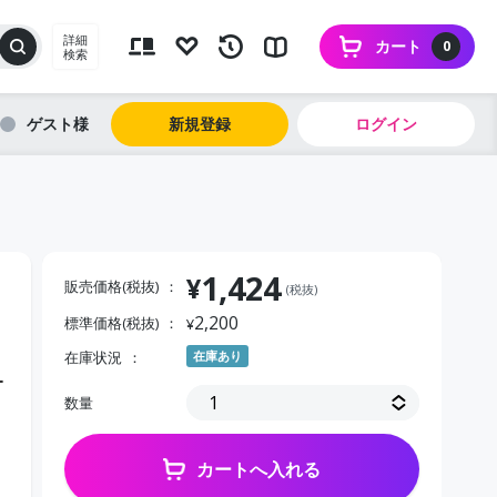
詳細
カート
0
検索
ゲスト
新規登録
ログイン
1,424
¥
販売価格(税抜)
(税抜)
2,200
標準価格(税抜)
¥
在庫状況
在庫あり
１
数量
カートへ入れる