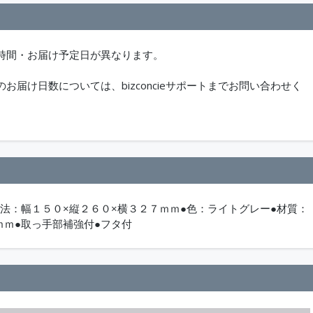
時間・お届け予定日が異なります。
届け日数については、bizconcieサポートまでお問い合わせく
寸法：幅１５０×縦２６０×横３２７ｍｍ●色：ライトグレー●材質：
ｍｍ●取っ手部補強付●フタ付