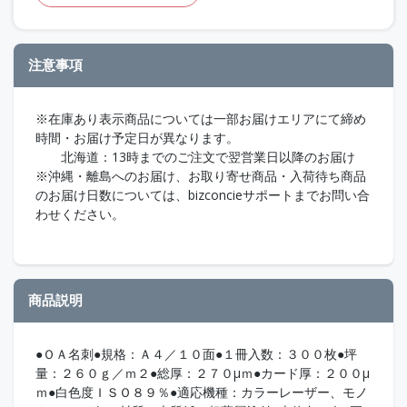
注意事項
※在庫あり表示商品については一部お届けエリアにて締め
時間・お届け予定日が異なります。
北海道：13時までのご注文で翌営業日以降のお届け
※沖縄・離島へのお届け、お取り寄せ商品・入荷待ち商品
のお届け日数については、bizconcieサポートまでお問い合
わせください。
商品説明
●ＯＡ名刺●規格：Ａ４／１０面●１冊入数：３００枚●坪
量：２６０ｇ／ｍ２●総厚：２７０μｍ●カード厚：２００μ
ｍ●白色度ＩＳＯ８９％●適応機種：カラーレーザー、モノ