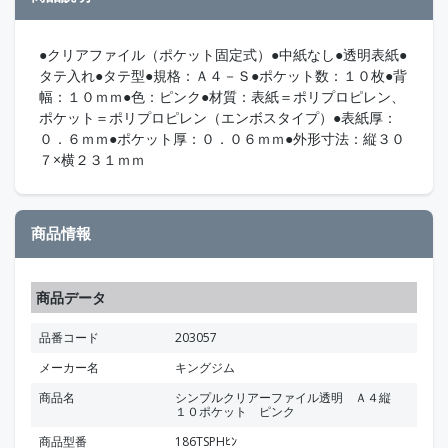
●クリアファイル（ポケット固定式）●中紙なし●透明表紙●
タテ入れ●タテ型●規格：Ａ４－Ｓ●ポケット数：１０枚●背
幅：１０ｍｍ●色：ピンク●材質：表紙＝ポリプロピレン、
ポケット＝ポリプロピレン（エンボスタイプ）●表紙厚：
０．６ｍｍ●ポケット厚：０．０６ｍｍ●外形寸法：縦３０
７×横２３１ｍｍ
商品情報
商品データ
品番コード
203057
メーカー名
キングジム
商品名
シンプルクリアーファイル透明 Ａ４縦
１０ポケット ピンク
商品型番
186TSPHﾋﾝ