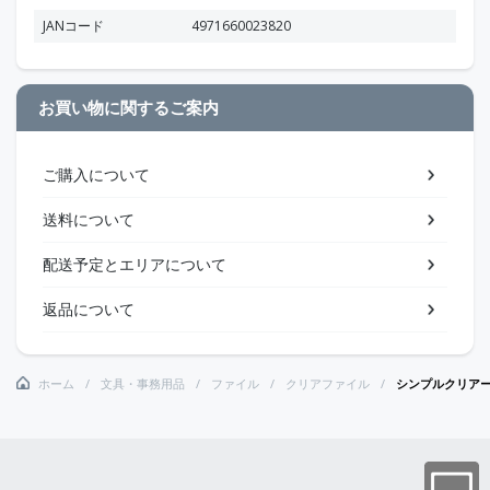
JANコード
4971660023820
お買い物に関するご案内
ご購入について
送料について
配送予定とエリアについて
返品について
ホーム
文具・事務用品
ファイル
クリアファイル
シンプルクリア