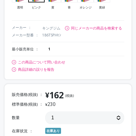
透明
ピンク
黄
青
オレンジ
黄緑
メーカー
キングジム
同じメーカーの商品を検索する
メーカー型番
186TSPHﾋﾝ
最小販売単位
1
この商品について問い合わせ
商品詳細の誤りを報告
162
¥
販売価格(税抜)
(税抜)
230
標準価格(税抜)
¥
数量
在庫状況
在庫あり