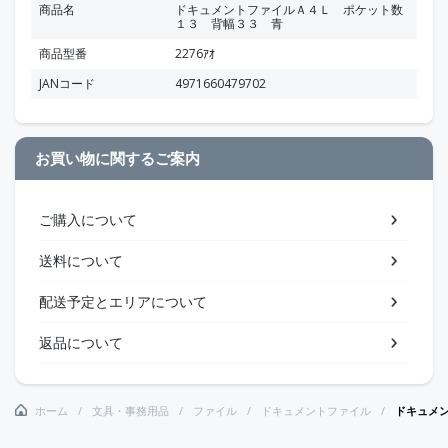
商品名
ドキュメントファイルＡ４Ｌ ポケット数
１３ 背幅３３ 青
商品型番
2276ｱｵ
JANコード
4971660479702
お買い物に関するご案内
ご購入について
送料について
配送予定とエリアについて
返品について
ホーム
文具・事務用品
ファイル
ドキュメントファイル
ドキュメ