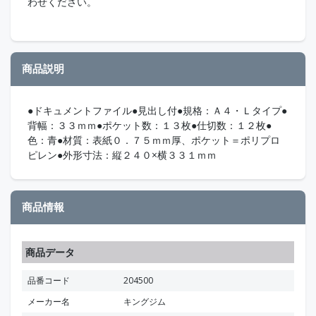
わせください。
商品説明
●ドキュメントファイル●見出し付●規格：Ａ４・Ｌタイプ●
背幅：３３ｍｍ●ポケット数：１３枚●仕切数：１２枚●
色：青●材質：表紙０．７５ｍｍ厚、ポケット＝ポリプロ
ピレン●外形寸法：縦２４０×横３３１ｍｍ
商品情報
商品データ
品番コード
204500
メーカー名
キングジム