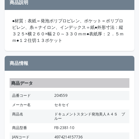
商品説明
●材質：表紙＝発泡ポリプロピレン、ポケット＝ポリプロ
ピレン、糸＝ナイロン、インデックス＝紙●外形寸法：縦
３２５×横２６０×幅２０～３３０ｍｍ●表紙厚：２．５ｍ
ｍ●１２仕切１３ポケット
商品情報
商品データ
品番コード
204559
メーカー名
セキセイ
商品名
ドキュメントスタンド発泡美人Ａ４Ｓ ブ
ルー
商品型番
FB-2381-10
JANコード
4974214157736