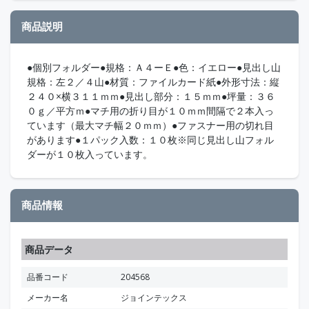
商品説明
●個別フォルダー●規格：Ａ４ーＥ●色：イエロー●見出し山
規格：左２／４山●材質：ファイルカード紙●外形寸法：縦
２４０×横３１１ｍｍ●見出し部分：１５ｍｍ●坪量：３６
０ｇ／平方ｍ●マチ用の折り目が１０ｍｍ間隔で２本入っ
ています（最大マチ幅２０ｍｍ）●ファスナー用の切れ目
があります●１パック入数：１０枚※同じ見出し山フォル
ダーが１０枚入っています。
商品情報
商品データ
品番コード
204568
メーカー名
ジョインテックス