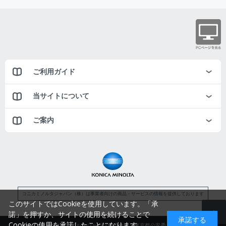
ご利用ガイド
当サイトについて
ご案内
コニカミノルタジャパン（株）は事業者向けの商品・サービスの情報を提供しております
このサイトではCookieを使用しています。「承
諾」を押すか、サイトの使用を続けることで
承諾する
Cookieの使用を承諾したことになります。
コニカミノルタジャパン株式会社／東京都公安委員会