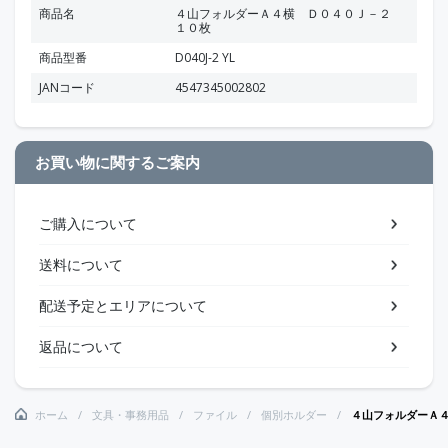
商品名
４山フォルダーＡ４横 Ｄ０４０Ｊ－２
１０枚
商品型番
D040J-2 YL
JANコード
4547345002802
お買い物に関するご案内
ご購入について
送料について
配送予定とエリアについて
返品について
ホーム
文具・事務用品
ファイル
個別ホルダー
４山フォルダーＡ