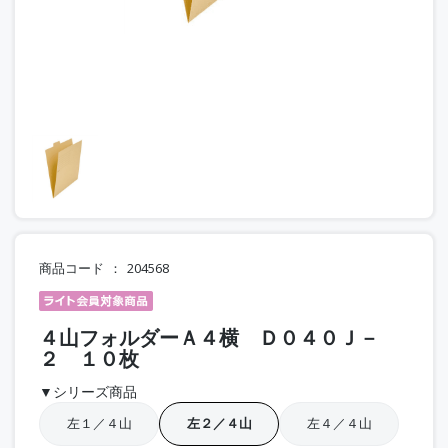
商品コード
204568
４山フォルダーＡ４横 Ｄ０４０Ｊ－
２ １０枚
▼シリーズ商品
左１／４山
左２／４山
左４／４山