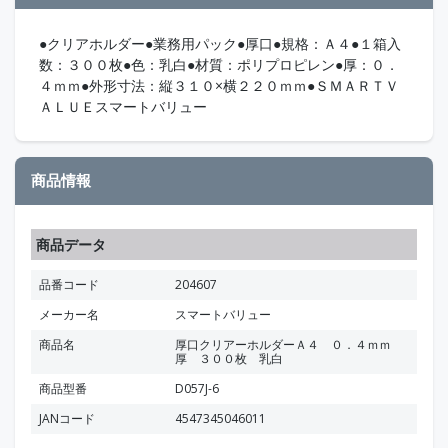
●クリアホルダー●業務用パック●厚口●規格：Ａ４●１箱入
数：３００枚●色：乳白●材質：ポリプロピレン●厚：０．
４ｍｍ●外形寸法：縦３１０×横２２０ｍｍ●ＳＭＡＲＴＶ
ＡＬＵＥスマートバリュー
商品情報
商品データ
品番コード
204607
メーカー名
スマートバリュー
商品名
厚口クリアーホルダーＡ４ ０．４ｍｍ
厚 ３００枚 乳白
商品型番
D057J-6
JANコード
4547345046011