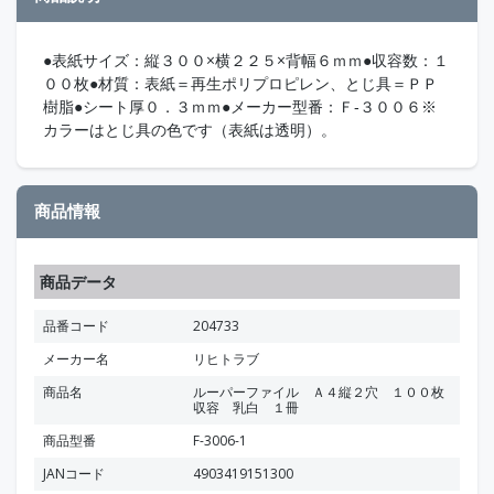
●表紙サイズ：縦３００×横２２５×背幅６ｍｍ●収容数：１
００枚●材質：表紙＝再生ポリプロピレン、とじ具＝ＰＰ
樹脂●シート厚０．３ｍｍ●メーカー型番：Ｆ‐３００６※
カラーはとじ具の色です（表紙は透明）。
商品情報
商品データ
品番コード
204733
メーカー名
リヒトラブ
商品名
ルーパーファイル Ａ４縦２穴 １００枚
収容 乳白 １冊
商品型番
F-3006-1
JANコード
4903419151300