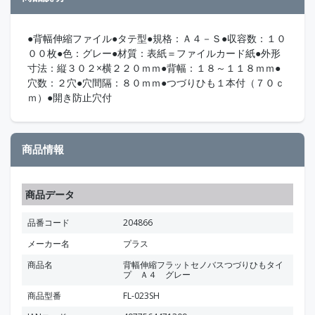
●背幅伸縮ファイル●タテ型●規格：Ａ４－Ｓ●収容数：１０
００枚●色：グレー●材質：表紙＝ファイルカード紙●外形
寸法：縦３０２×横２２０ｍｍ●背幅：１８～１１８ｍｍ●
穴数：２穴●穴間隔：８０ｍｍ●つづりひも１本付（７０ｃ
ｍ）●開き防止穴付
商品情報
商品データ
品番コード
204866
メーカー名
プラス
商品名
背幅伸縮フラットセノバスつづりひもタイ
プ Ａ４ グレー
商品型番
FL-023SH