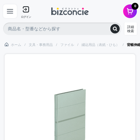
0
ログイン
詳細
検索
ホーム
文具・事務用品
ファイル
綴込用品（表紙・ひも）
背幅伸