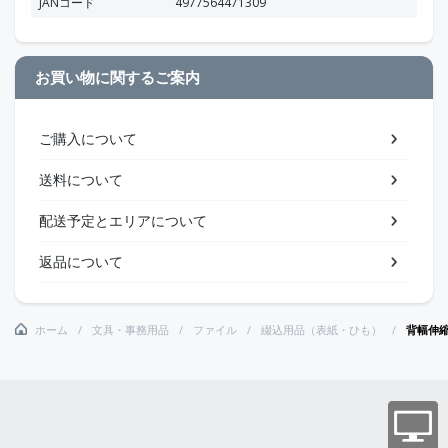
JANコード
4977564471309
お買い物に関するご案内
ご購入について
送料について
配送予定とエリアについて
返品について
ホーム
文具・事務用品
ファイル
綴込用品（表紙・ひも）
背幅伸