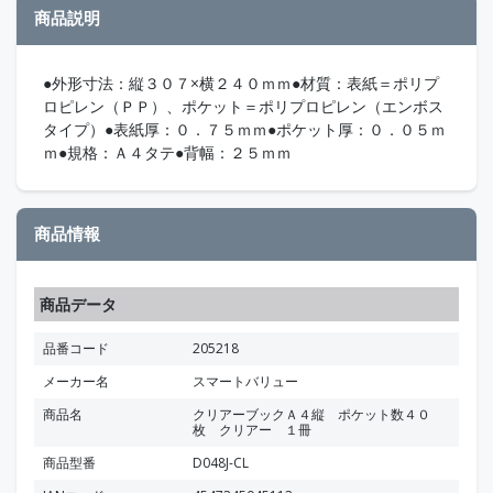
商品説明
●外形寸法：縦３０７×横２４０ｍｍ●材質：表紙＝ポリプ
ロピレン（ＰＰ）、ポケット＝ポリプロピレン（エンボス
タイプ）●表紙厚：０．７５ｍｍ●ポケット厚：０．０５ｍ
ｍ●規格：Ａ４タテ●背幅：２５ｍｍ
商品情報
商品データ
品番コード
205218
メーカー名
スマートバリュー
商品名
クリアーブックＡ４縦 ポケット数４０
枚 クリアー １冊
商品型番
D048J-CL