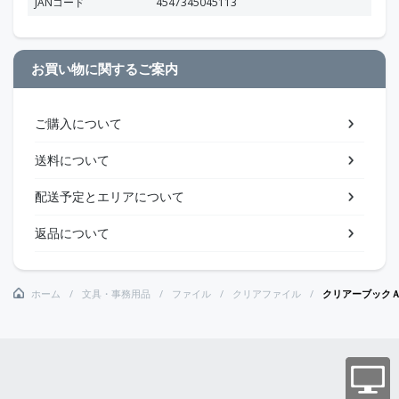
JANコード
4547345045113
お買い物に関するご案内
ご購入について
送料について
配送予定とエリアについて
返品について
ホーム
文具・事務用品
ファイル
クリアファイル
クリアーブック