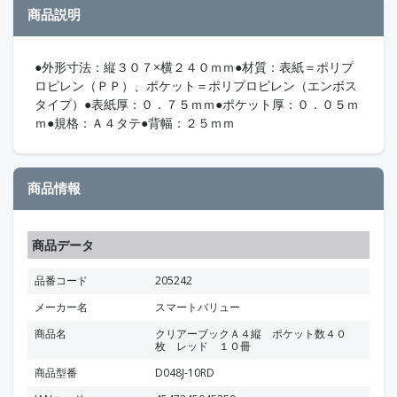
商品説明
●外形寸法：縦３０７×横２４０ｍｍ●材質：表紙＝ポリプ
ロピレン（ＰＰ）、ポケット＝ポリプロピレン（エンボス
タイプ）●表紙厚：０．７５ｍｍ●ポケット厚：０．０５ｍ
ｍ●規格：Ａ４タテ●背幅：２５ｍｍ
商品情報
商品データ
品番コード
205242
メーカー名
スマートバリュー
商品名
クリアーブックＡ４縦 ポケット数４０
枚 レッド １０冊
商品型番
D048J-10RD