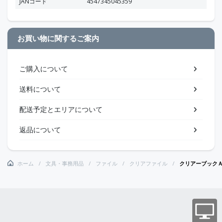
JANコード
4547345045359
お買い物に関するご案内
ご購入について
送料について
配送予定とエリアについて
返品について
ホーム
文具・事務用品
ファイル
クリアファイル
クリアーブック