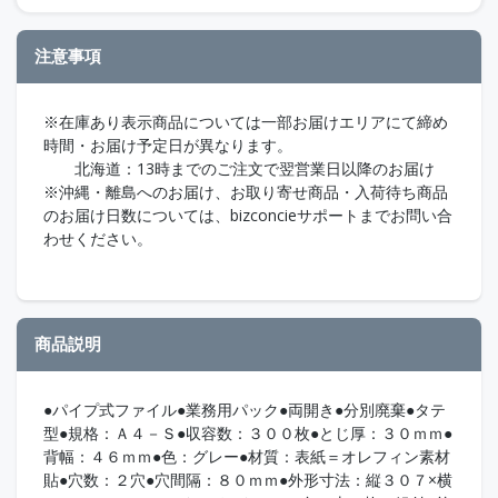
注意事項
※在庫あり表示商品については一部お届けエリアにて締め
時間・お届け予定日が異なります。
北海道：13時までのご注文で翌営業日以降のお届け
※沖縄・離島へのお届け、お取り寄せ商品・入荷待ち商品
のお届け日数については、bizconcieサポートまでお問い合
わせください。
商品説明
●パイプ式ファイル●業務用パック●両開き●分別廃棄●タテ
型●規格：Ａ４－Ｓ●収容数：３００枚●とじ厚：３０ｍｍ●
背幅：４６ｍｍ●色：グレー●材質：表紙＝オレフィン素材
貼●穴数：２穴●穴間隔：８０ｍｍ●外形寸法：縦３０７×横