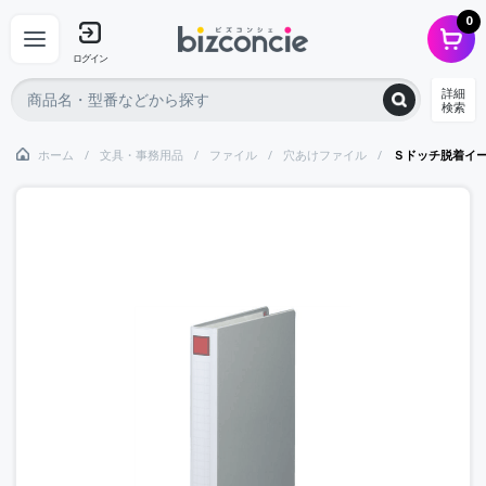
0
ログイン
詳細
検索
ホーム
文具・事務用品
ファイル
穴あけファイル
Ｓドッチ脱着イ