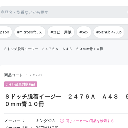
epson
#microsoft 365
#コピー用紙
#box
#bizhub 4700p
Ｓドッチ脱着イージー ２４７６Ａ Ａ４Ｓ ６０ｍｍ青１０冊
商品コード
205298
Ｓドッチ脱着イージー ２４７６Ａ Ａ４Ｓ 
０ｍｍ青１０冊
メーカー
キングジム
同じメーカーの商品を検索する
メーカー型番
2476Aｱｵ(10)