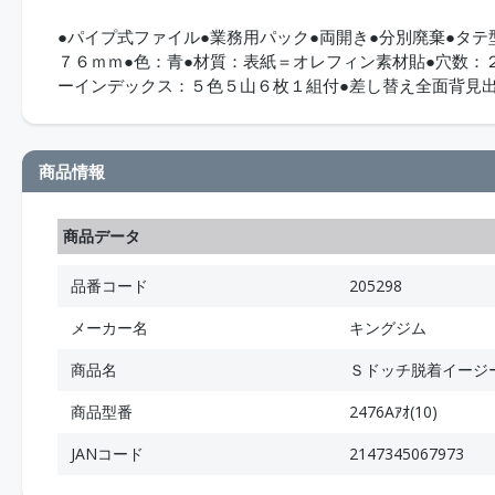
●パイプ式ファイル●業務用パック●両開き●分別廃棄●タテ
７６ｍｍ●色：青●材質：表紙＝オレフィン素材貼●穴数：
ーインデックス：５色５山６枚１組付●差し替え全面背見
商品情報
商品データ
品番コード
205298
メーカー名
キングジム
商品名
Ｓドッチ脱着イージ
商品型番
2476Aｱｵ(10)
JANコード
2147345067973