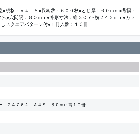
型●規格：Ａ４－Ｓ●収容数：６００枚●とじ厚：６０ｍｍ●背幅：
２穴●穴間隔：８０ｍｍ●外形寸法：縦３０７×横２４３ｍｍ●カラ
出しスクエアパターン付●１冊入数：１０冊
ー ２４７６Ａ Ａ４Ｓ ６０ｍｍ青１０冊