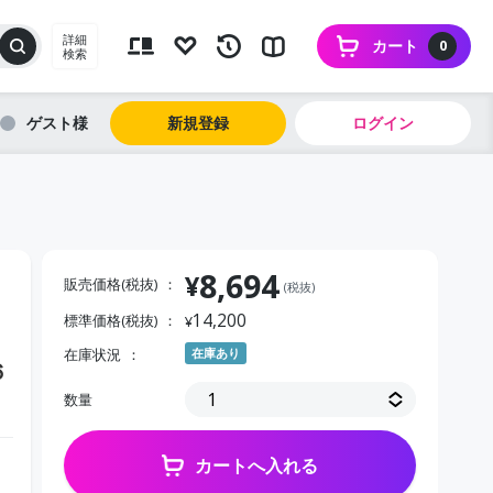
詳細
カート
0
検索
ゲスト
新規登録
ログイン
8,694
¥
販売価格(税抜)
(税抜)
14,200
標準価格(税抜)
¥
在庫状況
在庫あり
６
数量
カートへ入れる