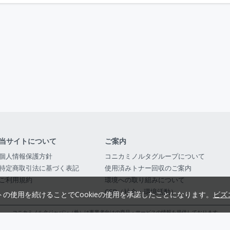
当サイトについて
ご案内
個人情報保護方針
コニカミノルタグループについて
特定商取引法に基づく表記
使用済みトナー回収のご案内
ご利用規約
環境への取り組みについて
CSR（社会・環境活動）
トの使用を続けることでCookieの使用を承諾したことになります。
ビズ
コニカミノルタジャパン（株）は事業者向けの商品・サービスの情報を提供しております