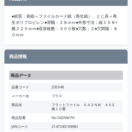
●材質：表紙＝ファイルカード紙（再生紙）、とじ具＝再
生ポリプロピレン●背幅：２８ｍｍ●外形寸法：縦１５８×
横２２５ｍｍ●収容枚数：３００枚●穴数：２●穴間隔：８
０ｍｍ
商品情報
商品データ
品番コード
205348
メーカー名
プラス
商品名
フラットファイル ０４２ＮＷ Ａ５Ｅ
桃１０冊
商品型番
No.042NW PK
JANコード
2147345169981