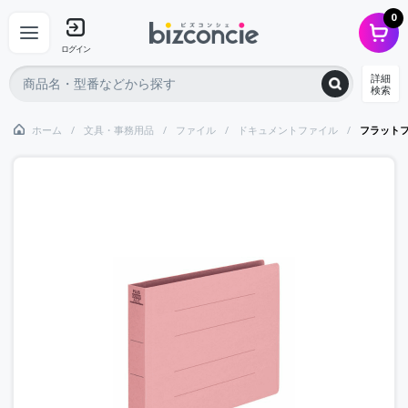
0
ログイン
詳細
検索
ホーム
文具・事務用品
ファイル
ドキュメントファイル
フラット