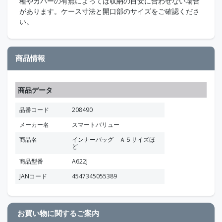
種やカバーの有無によっては収納の目安に合わせない場合
があります。ケース寸法と開口部のサイズをご確認くださ
い。
商品情報
商品データ
品番コード
208490
メーカー名
スマートバリュー
商品名
インナーバッグ Ａ５サイズほ
ど
商品型番
A622J
JANコード
4547345055389
お買い物に関するご案内