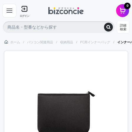
0
ログイン
詳細
検索
ホーム
パソコン関連用品
収納用品
PC用インナーバッグ
インナー