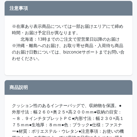
注意事項
※在庫あり表示商品については一部お届けエリアにて締め
時間・お届け予定日が異なります。
北海道：13時までのご注文で翌営業日以降のお届け
※沖縄・離島へのお届け、お取り寄せ商品・入荷待ち商品
のお届け日数については、bizconcieサポートまでお問い合
わせください。
商品説明
クッション性のあるインナーバッグで、収納物を保護。●
外形寸法：幅２６０×奥２５×高２００ｍｍ●収納の目安：
～８．９インチタブレットＰＣ●内形寸法：幅２３０×高１
７５ｍｍ●生地厚：８ｍｍ●色：ブラック●仕様：ファスナ
ー●材質：ポリエステル・ウレタン●注意事項：お使いの機