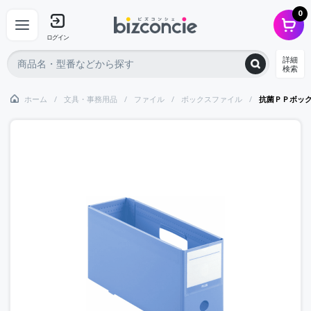
0
ログイン
詳細
検索
ホーム
文具・事務用品
ファイル
ボックスファイル
抗菌ＰＰボッ