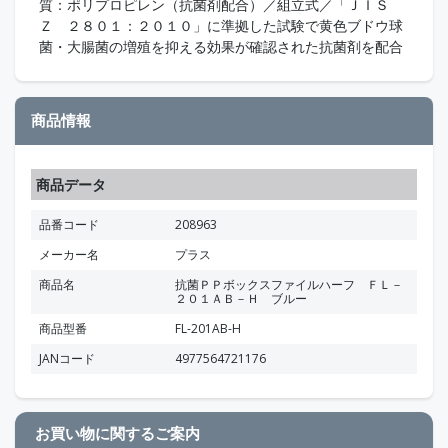
質：ポリプロピレン（抗菌剤配合）／組立式／「ＪＩＳ
Ｚ ２８０１：２０１０」に準拠した試験で黄色ブドウ球
菌・大腸菌の増殖を抑える効果が確認された抗菌剤を配合
商品情報
商品データ
品番コード
208963
メーカー名
プラス
商品名
抗菌ＰＰボックスファイルハーフ ＦＬ－
２０１ＡＢ－Ｈ ブルー
商品型番
FL-201AB-H
JANコード
4977564721176
お買い物に関するご案内