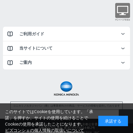
ご利用ガイド
当サイトについて
ご案内
コニカミノルタジャパン（株）は事業者向けの商品・サービスの情報を提供しております
このサイトではCookieを使用しています。「承
諾」を押すか、サイトの使用を続けることで
承諾する
Cookieの使用を承諾したことになります。
コニカミノルタジャパン株式会社／東京都公安委員会
古物商許可証番号 第3010916054482号
ビズコンシェの個人情報の取扱いについて
© 2014-2025 KONICA MINOLTA JAPAN, INC.