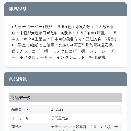
商品説明
●カラーペーパー●規格：Ｂ５●色：水●入数：２５枚●種
別：中性紙●最厚口●紙厚：●紙厚：１８０μｍ●坪量：１５
４ｇ／ｍ２●生産国：日本●紙繊維方向：短辺方向（横目）
●※手差し給紙でご使用ください●両面印刷対応●適応機
種：カラーコピー機、モノクロコピー機、カラーレーザ
ー、モノクロレーザー、インクジェット、軽印刷機
商品情報
商品データ
品番コード
210529
メーカー名
長門屋商店
商品名
カラーペーパー最厚口 Ｂ５ ２５枚 ナ
－４５１０ 水