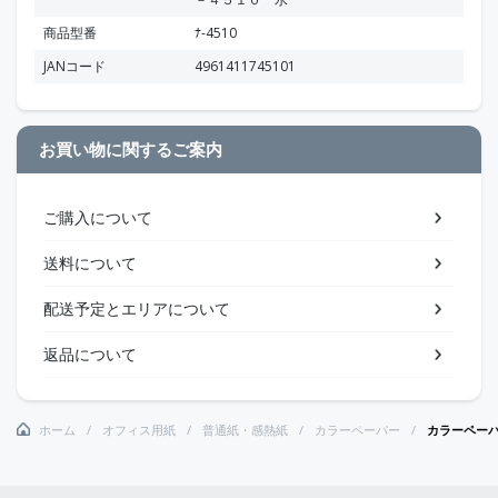
商品型番
ﾅ-4510
JANコード
4961411745101
お買い物に関するご案内
ご購入について
送料について
配送予定とエリアについて
返品について
ホーム
オフィス用紙
普通紙・感熱紙
カラーペーパー
カラーペー