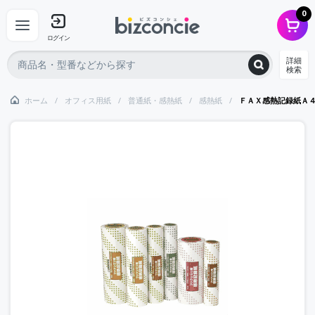
0
ログイン
詳細
検索
ホーム
オフィス用紙
普通紙・感熱紙
感熱紙
ＦＡＸ感熱記録紙Ａ