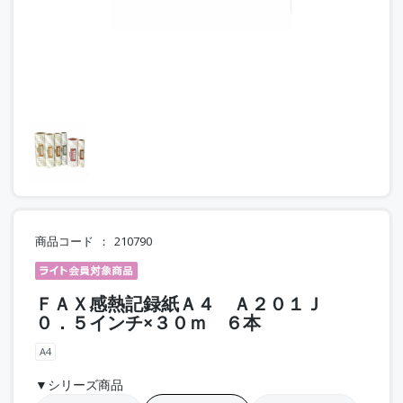
商品コード
210790
ＦＡＸ感熱記録紙Ａ４ Ａ２０１Ｊ
０．５インチ×３０ｍ ６本
A4
▼シリーズ商品