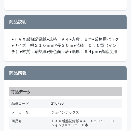
商品説明
●ＦＡＸ感熱記録紙●規格：Ａ４●入数：６本●業務用パック
●サイズ：幅２１０ｍｍ×長３０ｍ●芯径：０．５型（イン
チ）●材質：感熱紙●発色面：表●紙厚：６４μｍ●高感度用
商品情報
商品データ
品番コード
210790
メーカー名
ジョインテックス
商品名
ＦＡＸ感熱記録紙Ａ４ Ａ２０１Ｊ ０．
５インチ×３０ｍ ６本