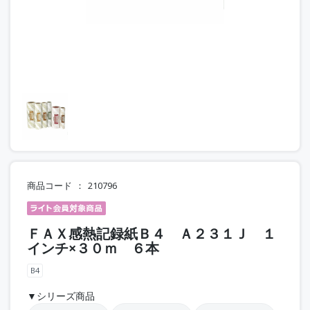
商品コード
210796
ＦＡＸ感熱記録紙Ｂ４ Ａ２３１Ｊ １
インチ×３０ｍ ６本
B4
▼シリーズ商品