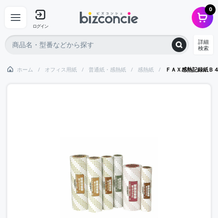
0
ログイン
詳細
検索
ホーム
オフィス用紙
普通紙・感熱紙
感熱紙
ＦＡＸ感熱記録紙Ｂ