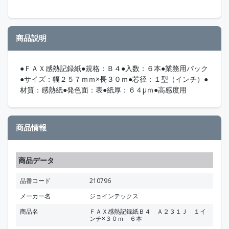
商品説明
●ＦＡＸ感熱記録紙●規格：Ｂ４●入数：６本●業務用パック
●サイズ：幅２５７ｍｍ×長３０ｍ●芯径：１型（インチ）●
材質：感熱紙●発色面：表●紙厚：６４μｍ●高感度用
商品情報
商品データ
品番コード
210796
メーカー名
ジョインテックス
商品名
ＦＡＸ感熱記録紙Ｂ４ Ａ２３１Ｊ １イ
ンチ×３０ｍ ６本