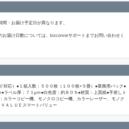
時間・お届け予定日が異なります。
届け日数については、bizconcieサポートまでお問い合わせく
ド対応）●１箱入数：５００枚（１００枚×５冊）●業務用パック●
ｍ●ラベル厚：７１μｍ●白色度：約８０％●材質：上質紙●手差しト
種：カラーコピー機、モノクロコピー機、カラーレーザー、モノク
ＴＶＡＬＵＥスマートバリュー