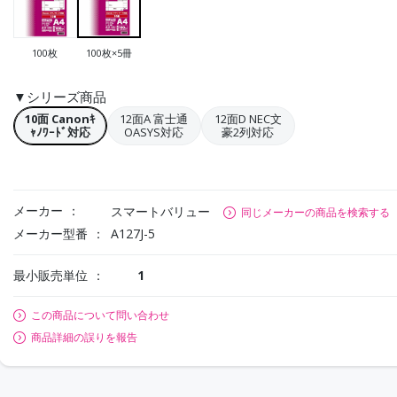
100枚
100枚×5冊
▼シリーズ商品
10面 Canonｷ
12面A 富士通
12面D NEC文
ｬﾉﾜｰﾄﾞ対応
OASYS対応
豪2列対応
メーカー
スマートバリュー
同じメーカーの商品を検索する
メーカー型番
A127J-5
最小販売単位
1
この商品について問い合わせ
商品詳細の誤りを報告