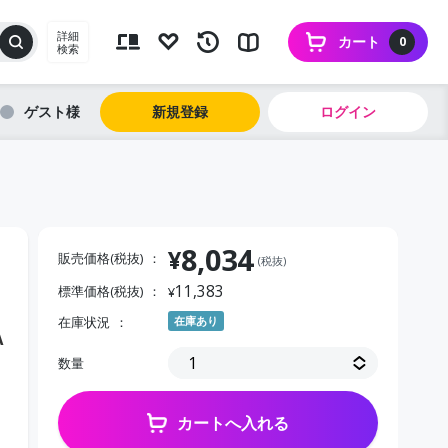
詳細
カート
0
検索
ゲスト
新規登録
ログイン
8,034
¥
販売価格(税抜)
(税抜)
11,383
標準価格(税抜)
¥
在庫状況
在庫あり
Ａ
数量
カートへ入れる