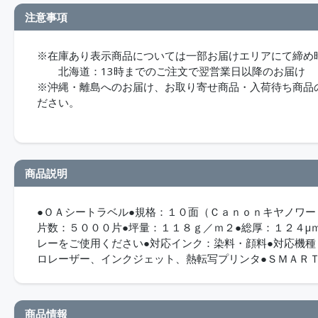
注意事項
※在庫あり表示商品については一部お届けエリアにて締め
北海道：13時までのご注文で翌営業日以降のお届け
※沖縄・離島へのお届け、お取り寄せ商品・入荷待ち商品のお
ださい。
商品説明
●ＯＡシートラベル●規格：１０面（Ｃａｎｏｎキヤノワー
片数：５０００片●坪量：１１８ｇ／ｍ２●総厚：１２４μ
レーをご使用ください●対応インク：染料・顔料●対応機
ロレーザー、インクジェット、熱転写プリンタ●ＳＭＡＲ
商品情報