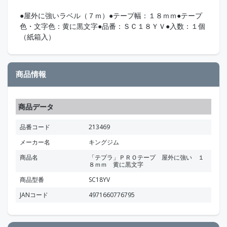
●屋外に強いラベル（７ｍ）●テープ幅：１８ｍｍ●テープ
色・文字色：黄に黒文字●品番：ＳＣ１８ＹＶ●入数：１個
（紙箱入）
商品情報
商品データ
品番コード
213469
メーカー名
キングジム
商品名
「テプラ」ＰＲＯテープ 屋外に強い １
８ｍｍ 黄に黒文字
商品型番
SC18YV
JANコード
4971660776795